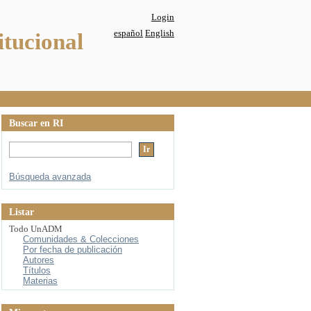
Login
español
English
itucional
Buscar en RI
Búsqueda avanzada
Listar
Todo UnADM
Comunidades & Colecciones
Por fecha de publicación
Autores
Títulos
Materias