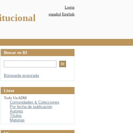
Login
español
English
itucional
Buscar en RI
Búsqueda avanzada
Listar
Todo UnADM
Comunidades & Colecciones
Por fecha de publicación
Autores
Títulos
Materias