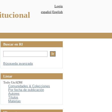
Login
español
English
itucional
Buscar en RI
Búsqueda avanzada
Listar
Todo UnADM
Comunidades & Colecciones
Por fecha de publicación
Autores
Títulos
Materias