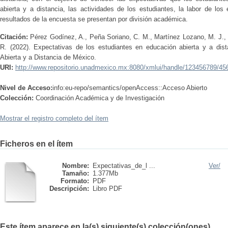
abierta y a distancia, las actividades de los estudiantes, la labor de los
resultados de la encuesta se presentan por división académica.
Citación:
Pérez Godínez, A., Peña Soriano, C. M., Martínez Lozano, M. J., 
R. (2022). Expectativas de los estudiantes en educación abierta y a dis
Abierta y a Distancia de México.
URI:
http://www.repositorio.unadmexico.mx:8080/xmlui/handle/123456789/45
Nivel de Acceso:
info:eu-repo/semantics/openAccess::Acceso Abierto
Colección:
Coordinación Académica y de Investigación
Mostrar el registro completo del ítem
Ficheros en el ítem
Nombre:
Expectativas_de_l ...
Ver/
Tamaño:
1.377Mb
Formato:
PDF
Descripción:
Libro PDF
Este ítem aparece en la(s) siguiente(s) colección(ones)