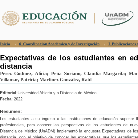
Expectativas de los estudiantes en edu
Inicio
→
6. Coordinación Académica y de Investigación
→
I. Publicaciones c
Expectativas de los estudiantes en ed
distancia
Pérez Godínez, Alicia
;
Peña Soriano, Claudia Margarita
;
Mar
Villamar, Patricia
;
Martínez González, Raúl
Editorial:
Universidad Abierta y a Distancia de México
Fecha:
2022
Resumen:
Los estudiantes a su ingreso a las instituciones de educación superior 
profesionales, para conocer las perspectivas de los estudiantes de nuev
Distancia de México (UnADM) implementó la encuesta Expectativas de los 
distancia, con el objetivo de conocer las expectativas que los estudiante