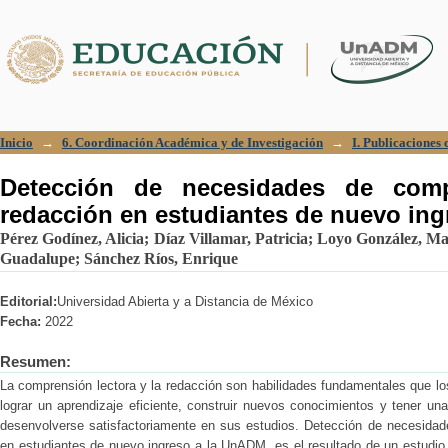
Detección de necesidades de comprens
nuevo ingreso a la UnADM
Inicio
→
6. Coordinación Académica y de Investigación
→
I. Publicaciones c
Detección de necesidades de comp
redacción en estudiantes de nuevo in
Pérez Godínez, Alicia
;
Díaz Villamar, Patricia
;
Loyo González, Ma
Guadalupe
;
Sánchez Ríos, Enrique
Editorial:
Universidad Abierta y a Distancia de México
Fecha:
2022
Resumen:
La comprensión lectora y la redacción son habilidades fundamentales que los
lograr un aprendizaje eficiente, construir nuevos conocimientos y tener un
desenvolverse satisfactoriamente en sus estudios. Detección de necesidad
en estudiantes de nuevo ingreso a la UnADM, es el resultado de un estudio