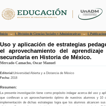
Uso y aplicación de estrategias pedag
aprendizaje en estudiantes de secundar
Inicio
→
1. División de Ciencias Sociales y Administrativas
→
I. Publicacion
Uso y aplicación de estrategias pedag
el aprovechamiento del aprendizaje
secundaria en Historia de México.
Mercado Camacho, Oscar Manuel
Editorial:
Universidad Abierta y a Distancia de México
Fecha:
2018
Resumen:
La presente investigación tiene como propósito indagar acerca del uso y ap
que conllevan a un aprovechamiento óptimo de nuestros alumnos y 10 de
implementación de dichas estrategias logra que los alumnos alcancen sus