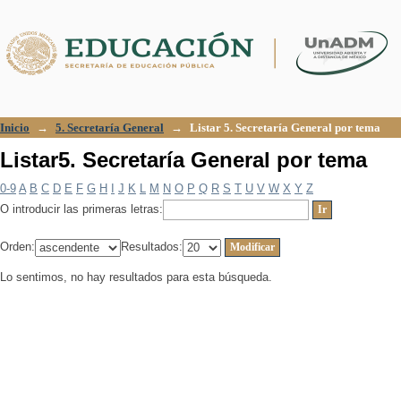
Listar5. Secretaría General por tema
Inicio
→
5. Secretaría General
→
Listar 5. Secretaría General por tema
Listar5. Secretaría General por tema
0-9
A
B
C
D
E
F
G
H
I
J
K
L
M
N
O
P
Q
R
S
T
U
V
W
X
Y
Z
O introducir las primeras letras:
Orden:
Resultados:
Lo sentimos, no hay resultados para esta búsqueda.