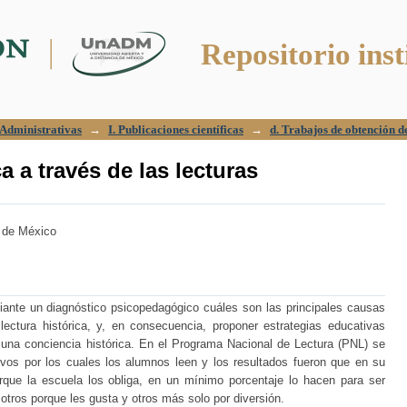
a a través de las lecturas
Repositorio inst
y Administrativas
→
I. Publicaciones científicas
→
d. Trabajos de obtención d
a a través de las lecturas
a de México
iante un diagnóstico psicopedagógico cuáles son las principales causas
lectura histórica, y, en consecuencia, proponer estrategias educativas
e una conciencia histórica. En el Programa Nacional de Lectura (PNL) se
vos por los cuales los alumnos leen y los resultados fueron que en su
rque la escuela los obliga, en un mínimo porcentaje lo hacen para ser
otros porque les gusta y otros más solo por diversión.