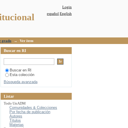
Login
español
English
itucional
e grado
→
Ver ítem
Buscar en RI
Buscar en RI
Esta colección
Búsqueda avanzada
Listar
Todo UnADM
Comunidades & Colecciones
Por fecha de publicación
Autores
Títulos
Materias