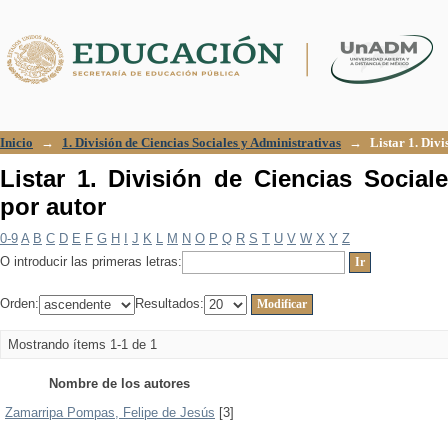
Listar 1. División de Ciencias Sociales
Inicio
→
1. División de Ciencias Sociales y Administrativas
→
Listar 1. Div
Listar 1. División de Ciencias Social
por autor
0-9
A
B
C
D
E
F
G
H
I
J
K
L
M
N
O
P
Q
R
S
T
U
V
W
X
Y
Z
O introducir las primeras letras:
Orden:
Resultados:
Mostrando ítems 1-1 de 1
Nombre de los autores
Zamarripa Pompas, Felipe de Jesús
[3]