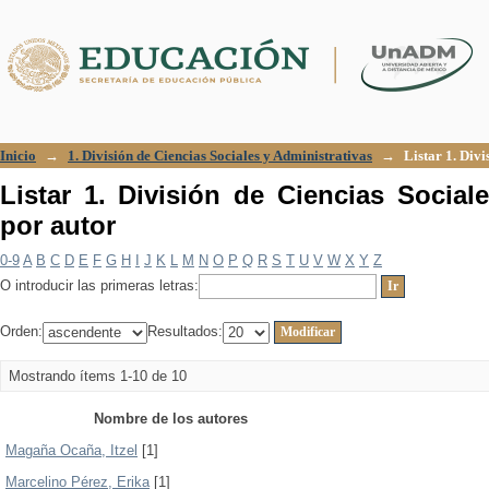
Listar 1. División de Ciencias Sociales
Inicio
→
1. División de Ciencias Sociales y Administrativas
→
Listar 1. Div
Listar 1. División de Ciencias Social
por autor
0-9
A
B
C
D
E
F
G
H
I
J
K
L
M
N
O
P
Q
R
S
T
U
V
W
X
Y
Z
O introducir las primeras letras:
Orden:
Resultados:
Mostrando ítems 1-10 de 10
Nombre de los autores
Magaña Ocaña, Itzel
[1]
Marcelino Pérez, Erika
[1]