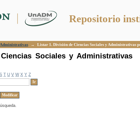
Ciencias Sociales y Administrativas por 
Repositorio inst
y Administrativas
→
Listar 1. División de Ciencias Sociales y Administrativas 
 Ciencias Sociales y Administrativas
S
T
U
V
W
X
Y
Z
búsqueda.