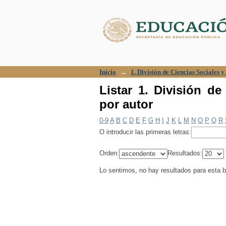
Listar 1. División de 
Inicio
→
1. División de Ciencias Sociales 
Listar 1. División de
por autor
0-9
A
B
C
D
E
F
G
H
I
J
K
L
M
N
O
P
Q
R
O introducir las primeras letras:
Orden:
Resultados:
Lo sentimos, no hay resultados para esta 