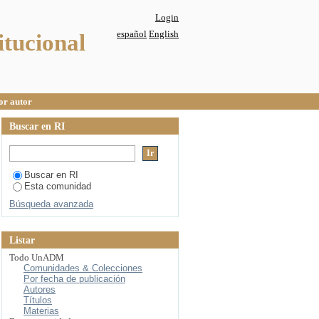
autor
Login
español
English
itucional
por autor
Buscar en RI
Buscar en RI
Esta comunidad
Búsqueda avanzada
Listar
Todo UnADM
Comunidades & Colecciones
Por fecha de publicación
Autores
Títulos
Materias