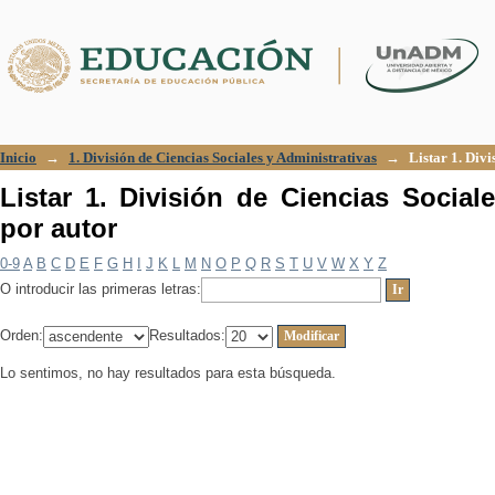
Listar 1. División de Ciencias Sociales
Inicio
→
1. División de Ciencias Sociales y Administrativas
→
Listar 1. Div
Listar 1. División de Ciencias Social
por autor
0-9
A
B
C
D
E
F
G
H
I
J
K
L
M
N
O
P
Q
R
S
T
U
V
W
X
Y
Z
O introducir las primeras letras:
Orden:
Resultados:
Lo sentimos, no hay resultados para esta búsqueda.