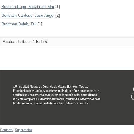
Bautista Puga, Metztli del Mar
[1]
Beristáin Cardoso, José Ángel
[2]
Broitman Dolub, Tali
[1]
Mostrando ítems 1-5 de 5
Contacto
|
Sugerencias