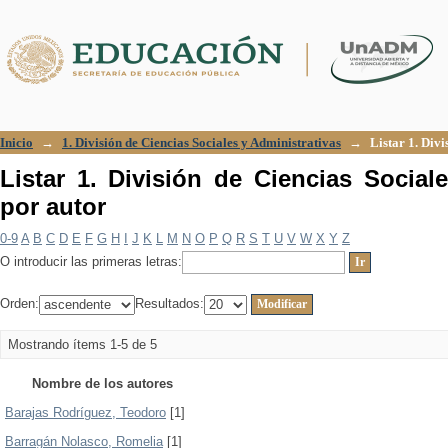
Listar 1. División de Ciencias Sociales
Inicio
→
1. División de Ciencias Sociales y Administrativas
→
Listar 1. Div
Listar 1. División de Ciencias Social
por autor
0-9
A
B
C
D
E
F
G
H
I
J
K
L
M
N
O
P
Q
R
S
T
U
V
W
X
Y
Z
O introducir las primeras letras:
Orden:
Resultados:
Mostrando ítems 1-5 de 5
Nombre de los autores
Barajas Rodríguez, Teodoro
[1]
Barragán Nolasco, Romelia
[1]