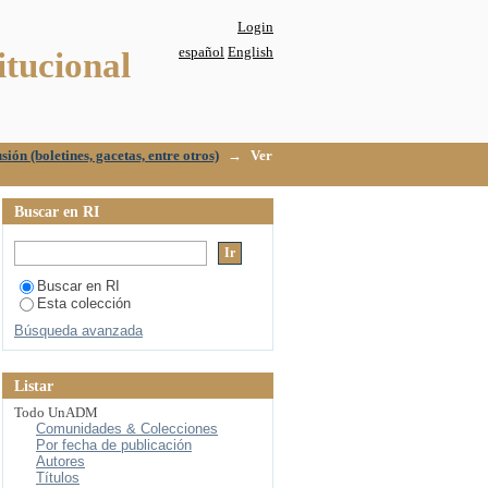
Login
español
English
itucional
sión (boletines, gacetas, entre otros)
→
Ver
Buscar en RI
Buscar en RI
Esta colección
Búsqueda avanzada
Listar
Todo UnADM
Comunidades & Colecciones
Por fecha de publicación
Autores
Títulos