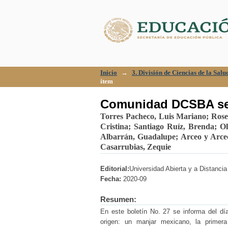
Comunidad DCSBA sep
Inicio
→
3. División de Ciencias de la Sal
ítem
Comunidad DCSBA sep
Torres Pacheco, Luis Mariano
;
Rose
Cristina
;
Santiago Ruíz, Brenda
;
Ol
Albarrán, Guadalupe
;
Arceo y Arce
Casarrubias, Zequie
Editorial:
Universidad Abierta y a Distanci
Fecha:
2020-09
Resumen:
En este boletín No. 27 se informa del dí
origen: un manjar mexicano, la primera 