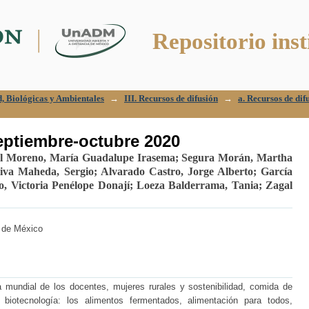
tiembre-octubre 2020
Repositorio inst
ud, Biológicas y Ambientales
→
III. Recursos de difusión
→
a. Recursos de difu
tiembre-octubre 2020
l Moreno, María Guadalupe Irasema
;
Segura Morán, Martha
iva Maheda, Sergio
;
Alvarado Castro, Jorge Alberto
;
García
o, Victoria Penélope Donají
;
Loeza Balderrama, Tania
;
Zagal
a de México
a mundial de los docentes, mujeres rurales y sostenibilidad, comida de
biotecnología: los alimentos fermentados, alimentación para todos,