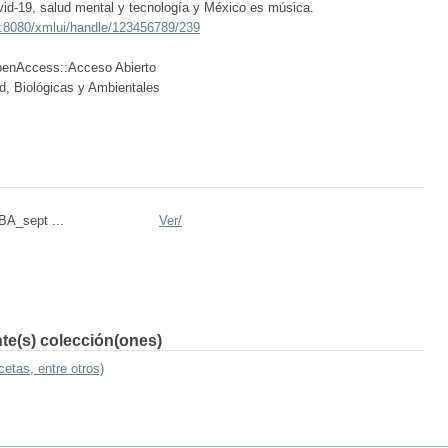
vid-19, salud mental y tecnología y México es música.
x:8080/xmlui/handle/123456789/239
openAccess::Acceso Abierto
ud, Biológicas y Ambientales
BA_sept ...
Ver/
nte(s) colección(ones)
cetas, entre otros)