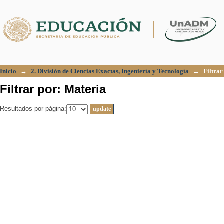
Filtrar por: Materia
Inicio
→
2. División de Ciencias Exactas, Ingeniería y Tecnología
→
Filtrar
Filtrar por: Materia
Resultados por página: