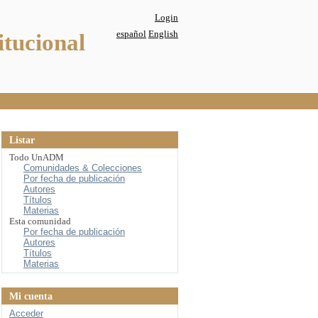
Login
español
English
itucional
Listar
Todo UnADM
Comunidades & Colecciones
Por fecha de publicación
Autores
Títulos
Materias
Esta comunidad
Por fecha de publicación
Autores
Títulos
Materias
Mi cuenta
Acceder