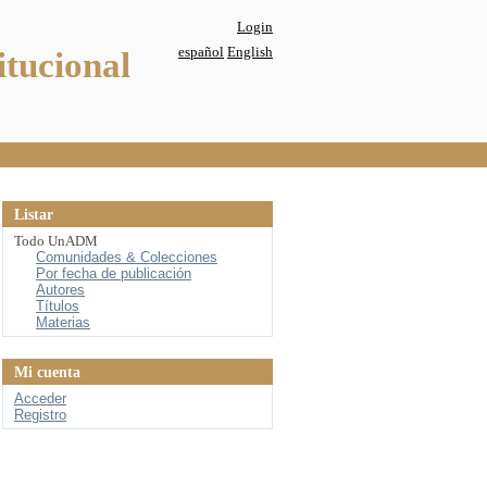
Login
español
English
itucional
Listar
Todo UnADM
Comunidades & Colecciones
Por fecha de publicación
Autores
Títulos
Materias
Mi cuenta
Acceder
Registro