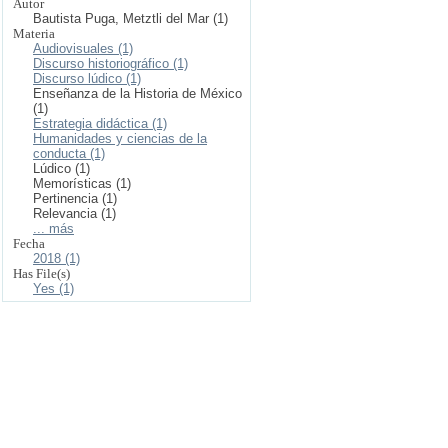
Autor
Bautista Puga, Metztli del Mar (1)
Materia
Audiovisuales (1)
Discurso historiográfico (1)
Discurso lúdico (1)
Enseñanza de la Historia de México
(1)
Estrategia didáctica (1)
Humanidades y ciencias de la
conducta (1)
Lúdico (1)
Memorísticas (1)
Pertinencia (1)
Relevancia (1)
... más
Fecha
2018 (1)
Has File(s)
Yes (1)