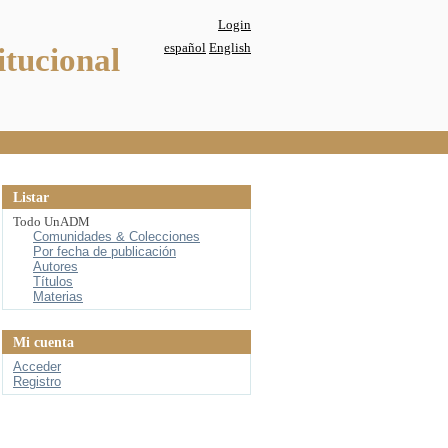
Login
español
English
itucional
Listar
Todo UnADM
Comunidades & Colecciones
Por fecha de publicación
Autores
Títulos
Materias
Mi cuenta
Acceder
Registro