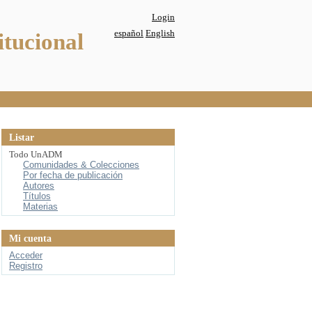
Login
español
English
itucional
Listar
Todo UnADM
Comunidades & Colecciones
Por fecha de publicación
Autores
Títulos
Materias
Mi cuenta
Acceder
Registro