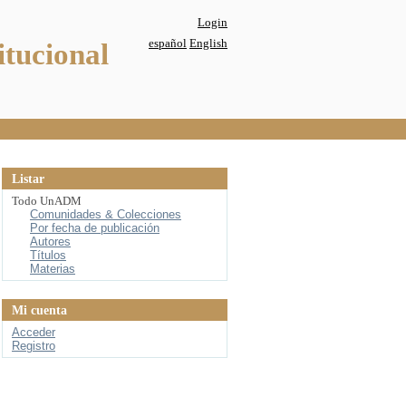
Login
español
English
itucional
Listar
Todo UnADM
Comunidades & Colecciones
Por fecha de publicación
Autores
Títulos
Materias
Mi cuenta
Acceder
Registro