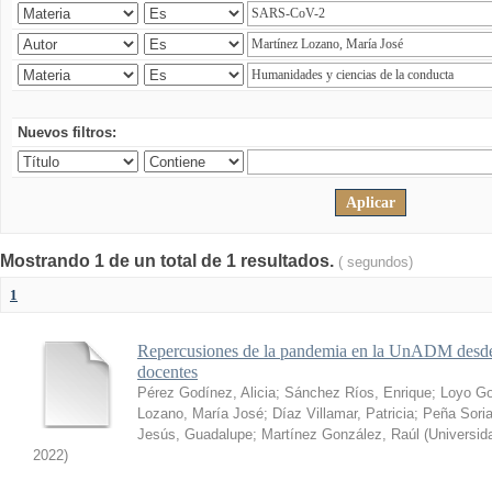
Nuevos filtros:
Mostrando 1 de un total de 1 resultados.
( segundos)
1
Repercusiones de la pandemia en la UnADM desde l
docentes
Pérez Godínez, Alicia
;
Sánchez Ríos, Enrique
;
Loyo Go
Lozano, María José
;
Díaz Villamar, Patricia
;
Peña Soria
Jesús, Guadalupe
;
Martínez González, Raúl
(
Universid
2022
)