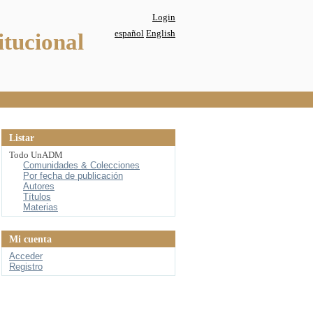
Login
español
English
itucional
Listar
Todo UnADM
Comunidades & Colecciones
Por fecha de publicación
Autores
Títulos
Materias
Mi cuenta
Acceder
Registro