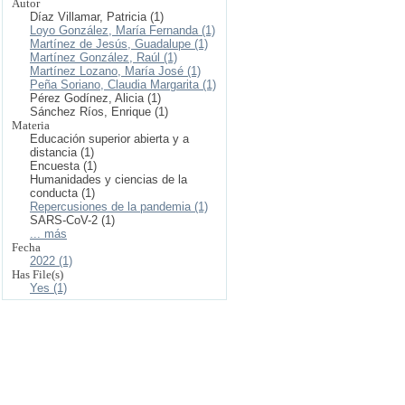
Autor
Díaz Villamar, Patricia (1)
Loyo González, María Fernanda (1)
Martínez de Jesús, Guadalupe (1)
Martínez González, Raúl (1)
Martínez Lozano, María José (1)
Peña Soriano, Claudia Margarita (1)
Pérez Godínez, Alicia (1)
Sánchez Ríos, Enrique (1)
Materia
Educación superior abierta y a
distancia (1)
Encuesta (1)
Humanidades y ciencias de la
conducta (1)
Repercusiones de la pandemia (1)
SARS-CoV-2 (1)
... más
Fecha
2022 (1)
Has File(s)
Yes (1)