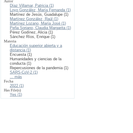
Autor
Díaz Villamar, Patricia (1)
Loyo González, María Fernanda (1)
Martínez de Jesús, Guadalupe (1)
Martínez González, Raúl (1)
Martínez Lozano, María José (1)
Peña Soriano, Claudia Margarita (1)
Pérez Godínez, Alicia (1)
Sánchez Ríos, Enrique (1)
Materia
Educación superior abierta y a
distancia (1)
Encuesta (1)
Humanidades y ciencias de la
conducta (1)
Repercusiones de la pandemia (1)
SARS-CoV-2 (1)
... más
Fecha
2022 (1)
Has File(s)
Yes (1)