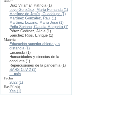
Autor
Díaz Villamar, Patricia (1)
Loyo González, María Fernanda (1)
Martínez de Jesús, Guadalupe (1)
Martínez González, Raúl (1)
Martínez Lozano, María José (1)
Peña Soriano, Claudia Margarita (1)
Pérez Godínez, Alicia (1)
Sánchez Ríos, Enrique (1)
Materia
Educación superior abierta y a
distancia (1)
Encuesta (1)
Humanidades y ciencias de la
conducta (1)
Repercusiones de la pandemia (1)
SARS-CoV-2 (1)
... más
Fecha
2022 (1)
Has File(s)
Yes (1)