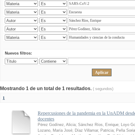
Nuevos filtros:
Mostrando 1 de un total de 1 resultados.
( segundos)
1
Repercusiones de la pandemia en la UnADM desde l
docentes
Pérez Godínez, Alicia
;
Sánchez Ríos, Enrique
;
Loyo Go
Lozano, María José
;
Díaz Villamar, Patricia
;
Peña Soria