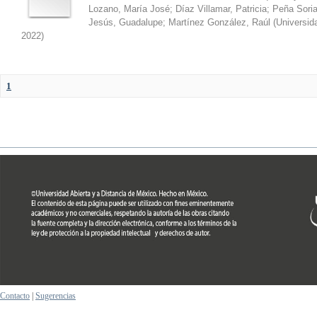
Lozano, María José
;
Díaz Villamar, Patricia
;
Peña Soria
Jesús, Guadalupe
;
Martínez González, Raúl
(
Universid
2022
)
1
Contacto
|
Sugerencias