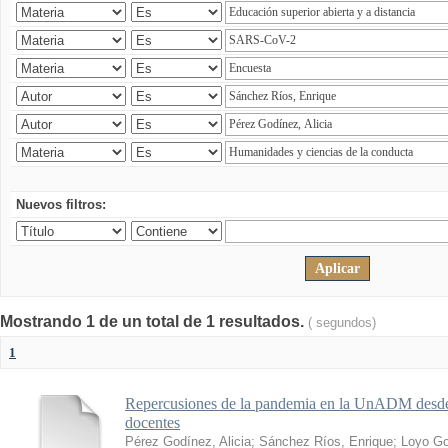
Nuevos filtros:
Mostrando 1 de un total de 1 resultados.
( segundos)
1
Repercusiones de la pandemia en la UnADM desde l
docentes
Pérez Godínez, Alicia
;
Sánchez Ríos, Enrique
;
Loyo Go