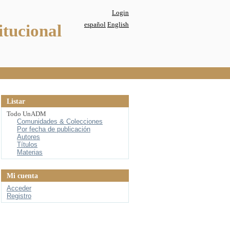
Login
español
English
itucional
Listar
Todo UnADM
Comunidades & Colecciones
Por fecha de publicación
Autores
Títulos
Materias
Mi cuenta
Acceder
Registro