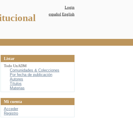
Login
español
English
itucional
Listar
Todo UnADM
Comunidades & Colecciones
Por fecha de publicación
Autores
Títulos
Materias
Mi cuenta
Acceder
Registro