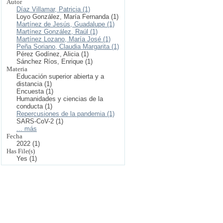
Autor
Díaz Villamar, Patricia (1)
Loyo González, María Fernanda (1)
Martínez de Jesús, Guadalupe (1)
Martínez González, Raúl (1)
Martínez Lozano, María José (1)
Peña Soriano, Claudia Margarita (1)
Pérez Godínez, Alicia (1)
Sánchez Ríos, Enrique (1)
Materia
Educación superior abierta y a
distancia (1)
Encuesta (1)
Humanidades y ciencias de la
conducta (1)
Repercusiones de la pandemia (1)
SARS-CoV-2 (1)
... más
Fecha
2022 (1)
Has File(s)
Yes (1)