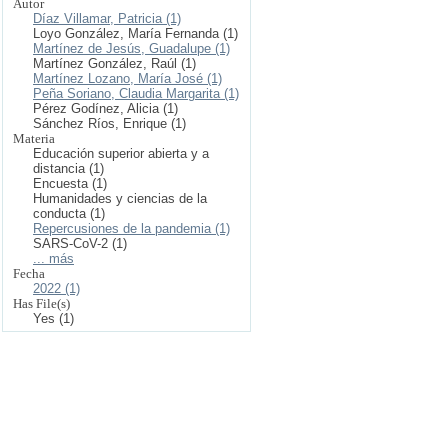
Autor
Díaz Villamar, Patricia (1)
Loyo González, María Fernanda (1)
Martínez de Jesús, Guadalupe (1)
Martínez González, Raúl (1)
Martínez Lozano, María José (1)
Peña Soriano, Claudia Margarita (1)
Pérez Godínez, Alicia (1)
Sánchez Ríos, Enrique (1)
Materia
Educación superior abierta y a
distancia (1)
Encuesta (1)
Humanidades y ciencias de la
conducta (1)
Repercusiones de la pandemia (1)
SARS-CoV-2 (1)
... más
Fecha
2022 (1)
Has File(s)
Yes (1)