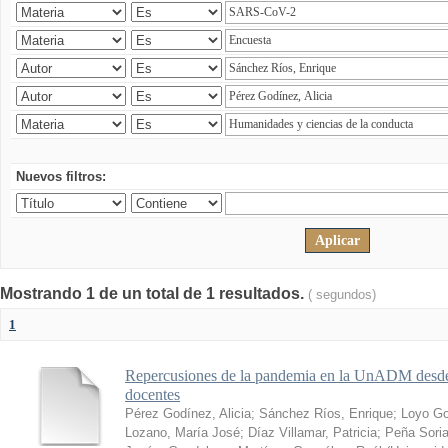
Nuevos filtros:
Mostrando 1 de un total de 1 resultados.
( segundos)
1
Repercusiones de la pandemia en la UnADM desde l
docentes
Pérez Godínez, Alicia
;
Sánchez Ríos, Enrique
;
Loyo Go
Lozano, María José
;
Díaz Villamar, Patricia
;
Peña Soria