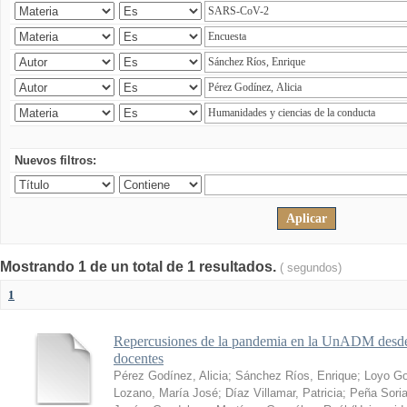
Nuevos filtros:
Mostrando 1 de un total de 1 resultados.
( segundos)
1
Repercusiones de la pandemia en la UnADM desde l
docentes
Pérez Godínez, Alicia
;
Sánchez Ríos, Enrique
;
Loyo Go
Lozano, María José
;
Díaz Villamar, Patricia
;
Peña Soria