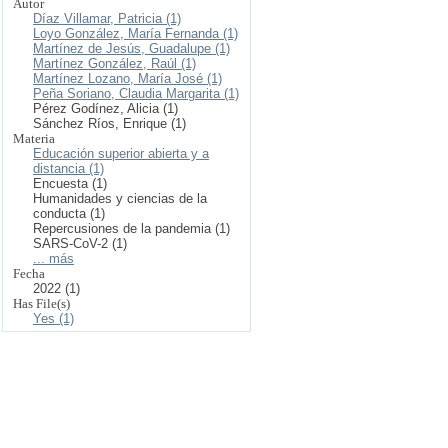
Autor
Díaz Villamar, Patricia (1)
Loyo González, María Fernanda (1)
Martínez de Jesús, Guadalupe (1)
Martínez González, Raúl (1)
Martínez Lozano, María José (1)
Peña Soriano, Claudia Margarita (1)
Pérez Godínez, Alicia (1)
Sánchez Ríos, Enrique (1)
Materia
Educación superior abierta y a
distancia (1)
Encuesta (1)
Humanidades y ciencias de la
conducta (1)
Repercusiones de la pandemia (1)
SARS-CoV-2 (1)
... más
Fecha
2022 (1)
Has File(s)
Yes (1)