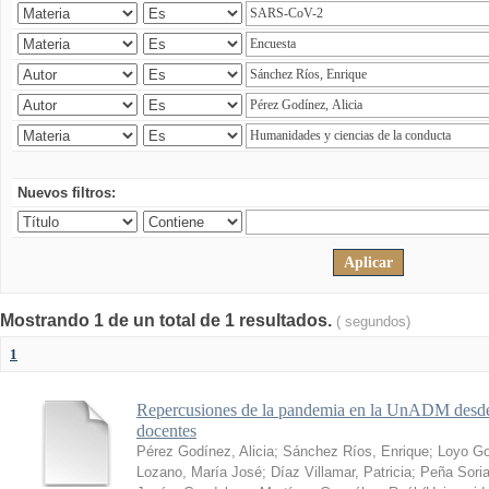
Nuevos filtros:
Mostrando 1 de un total de 1 resultados.
( segundos)
1
Repercusiones de la pandemia en la UnADM desde l
docentes
Pérez Godínez, Alicia
;
Sánchez Ríos, Enrique
;
Loyo Go
Lozano, María José
;
Díaz Villamar, Patricia
;
Peña Soria