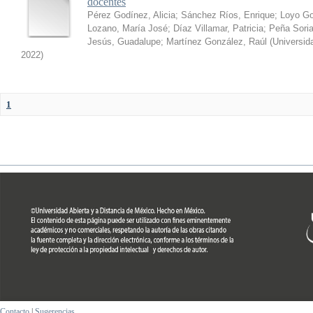
docentes
Pérez Godínez, Alicia
;
Sánchez Ríos, Enrique
;
Loyo Go
Lozano, María José
;
Díaz Villamar, Patricia
;
Peña Soria
Jesús, Guadalupe
;
Martínez González, Raúl
(
Universid
2022
)
1
Contacto
|
Sugerencias