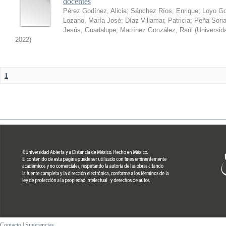
docentes
Pérez Godínez, Alicia
;
Sánchez Ríos, Enrique
;
Loyo Go
Lozano, María José
;
Díaz Villamar, Patricia
;
Peña Soria
Jesús, Guadalupe
;
Martínez González, Raúl
(
Universid
2022
)
1
Contacto
|
Sugerencias