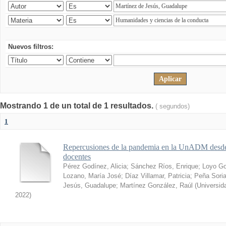
Nuevos filtros:
Mostrando 1 de un total de 1 resultados.
( segundos)
1
Repercusiones de la pandemia en la UnADM desde l
docentes
Pérez Godínez, Alicia
;
Sánchez Ríos, Enrique
;
Loyo Go
Lozano, María José
;
Díaz Villamar, Patricia
;
Peña Soria
Jesús, Guadalupe
;
Martínez González, Raúl
(
Universid
2022
)