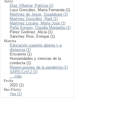
Autor
Díaz Villamar, Patricia (1)
Loyo González, María Fernanda (1)
Martínez de Jesús, Guadalupe (1)
Martínez González, Raúl (1)
Martínez Lozano, María José (1)
Peña Soriano, Claudia Margarita (1)
Pérez Godínez, Alicia (1)
Sánchez Ríos, Enrique (1)
Materia
Educación superior abierta y a
distancia (1)
Encuesta (1)
Humanidades y ciencias de la
conducta (1)
Repercusiones de la pandemia (1)
SARS-CoV-2 (1)
... más
Fecha
2022 (1)
Has File(s)
Yes (1)