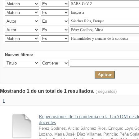
Nuevos filtros:
Mostrando 1 de un total de 1 resultados.
( segundos)
1
Repercusiones de la pandemia en la UnADM desde l
docentes
Pérez Godínez, Alicia
;
Sánchez Ríos, Enrique
;
Loyo Go
Lozano, María José
;
Díaz Villamar, Patricia
;
Peña Soria