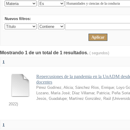
Nuevos filtros:
Mostrando 1 de un total de 1 resultados.
( segundos)
1
Repercusiones de la pandemia en la UnADM desde l
docentes
Pérez Godínez, Alicia
;
Sánchez Ríos, Enrique
;
Loyo Go
Lozano, María José
;
Díaz Villamar, Patricia
;
Peña Soria
Jesús, Guadalupe
;
Martínez González, Raúl
(
Universid
2022
)
1