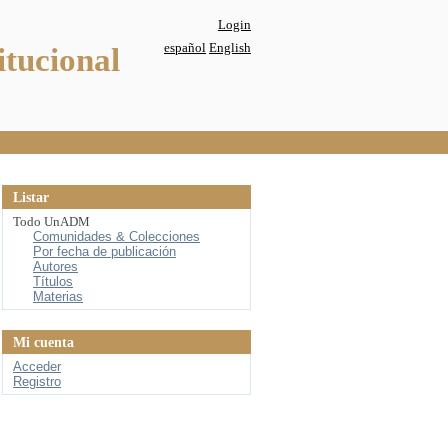
Login
español
English
itucional
Listar
Todo UnADM
Comunidades & Colecciones
Por fecha de publicación
Autores
Títulos
Materias
Mi cuenta
Acceder
Registro