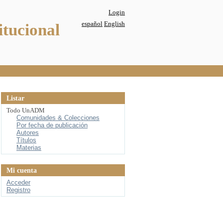
Login
español
English
itucional
Listar
Todo UnADM
Comunidades & Colecciones
Por fecha de publicación
Autores
Títulos
Materias
Mi cuenta
Acceder
Registro