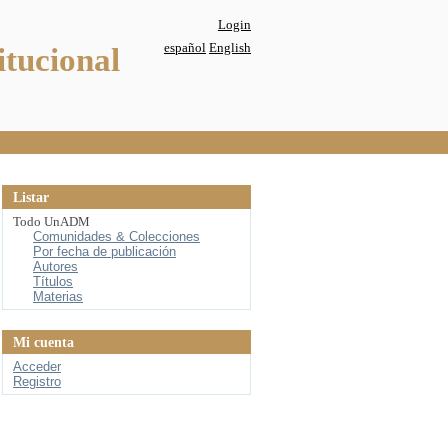
Login
español
English
itucional
Listar
Todo UnADM
Comunidades & Colecciones
Por fecha de publicación
Autores
Títulos
Materias
Mi cuenta
Acceder
Registro