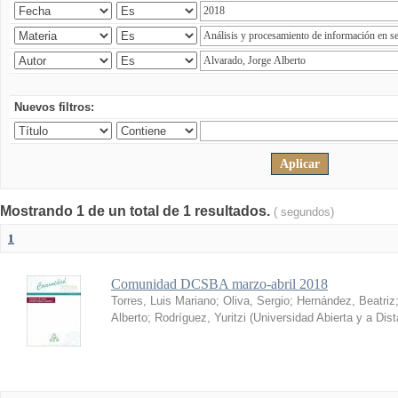
Nuevos filtros:
Mostrando 1 de un total de 1 resultados.
( segundos)
1
Comunidad DCSBA marzo-abril 2018
Torres, Luis Mariano
;
Oliva, Sergio
;
Hernández, Beatriz
Alberto
;
Rodríguez, Yuritzi
(
Universidad Abierta y a Dis