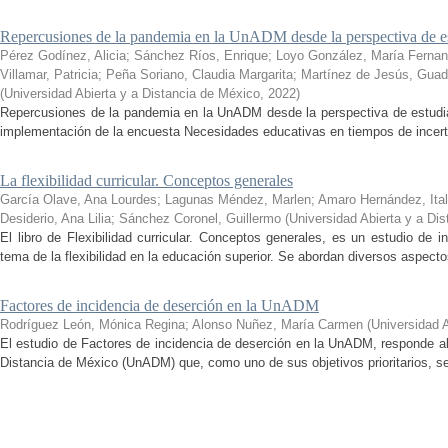
Repercusiones de la pandemia en la UnADM desde la perspectiva de es
Pérez Godínez, Alicia
;
Sánchez Ríos, Enrique
;
Loyo González, María Ferna
Villamar, Patricia
;
Peña Soriano, Claudia Margarita
;
Martínez de Jesús, Guad
(
Universidad Abierta y a Distancia de México
,
2022
)
Repercusiones de la pandemia en la UnADM desde la perspectiva de estudian
implementación de la encuesta Necesidades educativas en tiempos de incertid
La flexibilidad curricular. Conceptos generales
García Olave, Ana Lourdes
;
Lagunas Méndez, Marlen
;
Amaro Hernández, Ital
Desiderio, Ana Lilia
;
Sánchez Coronel, Guillermo
(
Universidad Abierta y a Di
El libro de Flexibilidad curricular. Conceptos generales, es un estudio de 
tema de la flexibilidad en la educación superior. Se abordan diversos aspecto
Factores de incidencia de deserción en la UnADM
Rodríguez León, Mónica Regina
;
Alonso Nuñez, María Carmen
(
Universidad 
El estudio de Factores de incidencia de deserción en la UnADM, responde al
Distancia de México (UnADM) que, como uno de sus objetivos prioritarios, se h