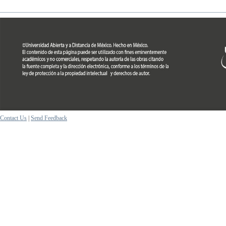
Contact Us
|
Send Feedback