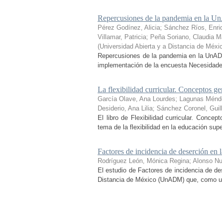
Repercusiones de la pandemia en la Un
Pérez Godínez, Alicia
;
Sánchez Ríos, Enri
Villamar, Patricia
;
Peña Soriano, Claudia Ma
(
Universidad Abierta y a Distancia de Méxi
Repercusiones de la pandemia en la UnADM
implementación de la encuesta Necesidades 
La flexibilidad curricular. Conceptos ge
García Olave, Ana Lourdes
;
Lagunas Ménd
Desiderio, Ana Lilia
;
Sánchez Coronel, Guil
El libro de Flexibilidad curricular. Conce
tema de la flexibilidad en la educación sup
Factores de incidencia de deserción 
Rodríguez León, Mónica Regina
;
Alonso N
El estudio de Factores de incidencia de de
Distancia de México (UnADM) que, como uno d