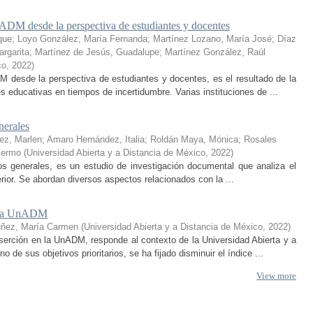
ADM desde la perspectiva de estudiantes y docentes
que
;
Loyo González, María Fernanda
;
Martínez Lozano, María José
;
Díaz
rgarita
;
Martínez de Jesús, Guadalupe
;
Martínez González, Raúl
co
,
2022
)
 desde la perspectiva de estudiantes y docentes, es el resultado de la
educativas en tiempos de incertidumbre. Varias instituciones de ...
nerales
ez, Marlen
;
Amaro Hernández, Italia
;
Roldán Maya, Mónica
;
Rosales
lermo
(
Universidad Abierta y a Distancia de México
,
2022
)
ptos generales, es un estudio de investigación documental que analiza el
erior. Se abordan diversos aspectos relacionados con la ...
en la UnADM
uñez, María Carmen
(
Universidad Abierta y a Distancia de México
,
2022
)
serción en la UnADM, responde al contexto de la Universidad Abierta y a
e sus objetivos prioritarios, se ha fijado disminuir el índice ...
View more