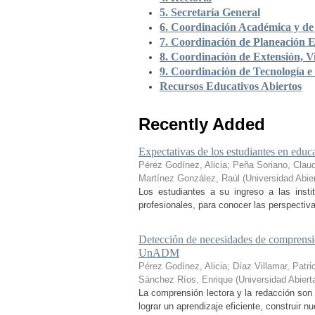
5. Secretaría General
6. Coordinación Académica y de 
7. Coordinación de Planeación E
8. Coordinación de Extensión, Vi
9. Coordinación de Tecnología e
Recursos Educativos Abiertos
Recently Added
Expectativas de los estudiantes en educa
Pérez Godínez, Alicia
;
Peña Soriano, Claud
Martínez González, Raúl
(
Universidad Abie
Los estudiantes a su ingreso a las inst
profesionales, para conocer las perspectiva
Detección de necesidades de comprensió
UnADM
Pérez Godínez, Alicia
;
Díaz Villamar, Patri
Sánchez Ríos, Enrique
(
Universidad Abiert
La comprensión lectora y la redacción son 
lograr un aprendizaje eficiente, construir 