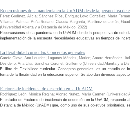
Repercusiones de la pandemia en la UnADM desde la perspectiva de es
Pérez Godínez, Alicia
;
Sánchez Ríos, Enrique
;
Loyo González, María Ferna
Villamar, Patricia
;
Peña Soriano, Claudia Margarita
;
Martínez de Jesús, Guad
(
Universidad Abierta y a Distancia de México
,
2022
)
Repercusiones de la pandemia en la UnADM desde la perspectiva de estudian
implementación de la encuesta Necesidades educativas en tiempos de incertid
La flexibilidad curricular. Conceptos generales
García Olave, Ana Lourdes
;
Lagunas Méndez, Marlen
;
Amaro Hernández, Ital
Desiderio, Ana Lilia
;
Sánchez Coronel, Guillermo
(
Universidad Abierta y a Di
El libro de Flexibilidad curricular. Conceptos generales, es un estudio de 
tema de la flexibilidad en la educación superior. Se abordan diversos aspecto
Factores de incidencia de deserción en la UnADM
Rodríguez León, Mónica Regina
;
Alonso Nuñez, María Carmen
(
Universidad 
El estudio de Factores de incidencia de deserción en la UnADM, responde al
Distancia de México (UnADM) que, como uno de sus objetivos prioritarios, se h