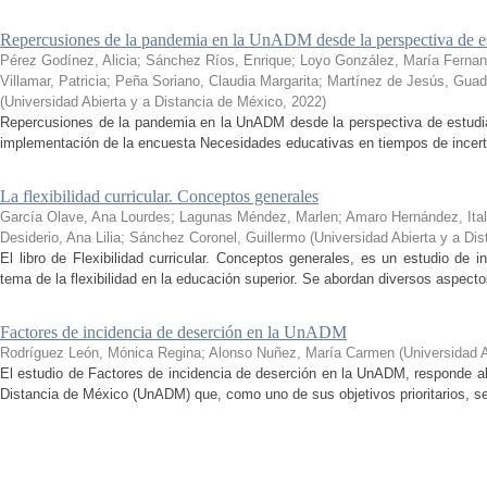
Repercusiones de la pandemia en la UnADM desde la perspectiva de es
Pérez Godínez, Alicia
;
Sánchez Ríos, Enrique
;
Loyo González, María Ferna
Villamar, Patricia
;
Peña Soriano, Claudia Margarita
;
Martínez de Jesús, Guad
(
Universidad Abierta y a Distancia de México
,
2022
)
Repercusiones de la pandemia en la UnADM desde la perspectiva de estudian
implementación de la encuesta Necesidades educativas en tiempos de incertid
La flexibilidad curricular. Conceptos generales
García Olave, Ana Lourdes
;
Lagunas Méndez, Marlen
;
Amaro Hernández, Ital
Desiderio, Ana Lilia
;
Sánchez Coronel, Guillermo
(
Universidad Abierta y a Di
El libro de Flexibilidad curricular. Conceptos generales, es un estudio de 
tema de la flexibilidad en la educación superior. Se abordan diversos aspecto
Factores de incidencia de deserción en la UnADM
Rodríguez León, Mónica Regina
;
Alonso Nuñez, María Carmen
(
Universidad 
El estudio de Factores de incidencia de deserción en la UnADM, responde al
Distancia de México (UnADM) que, como uno de sus objetivos prioritarios, se h